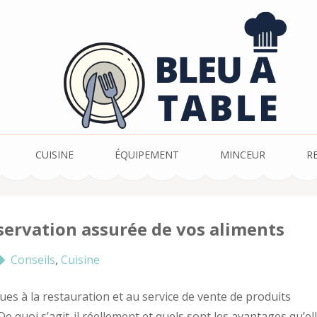
CUISINE
ÉQUIPEMENT
MINCEUR
R
servation assurée de vos aliments
Conseils
,
Cuisine
ques à la restauration et au service de vente de produits
e quoi s’agit-il réellement et quels sont les avantages qu’el