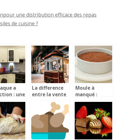
npour une distribution efficace des repas
les de cuisine ?
laque a
La difference
Moule à
ction : une
entre la vente
manqué :
lution
a emporter et
qu’est-ce que
 la cuisine
la livraison a
c’est ?
domicile !