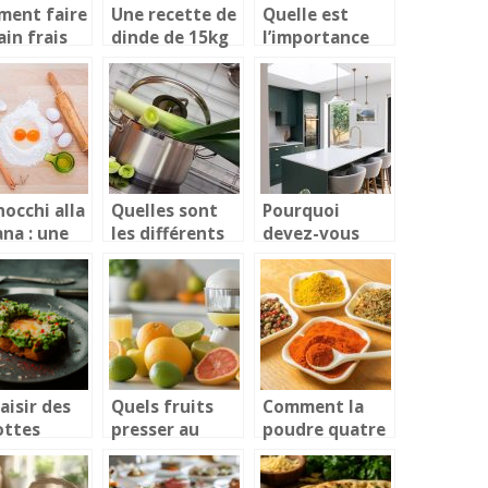
ent faire
Une recette de
Quelle est
ain frais
dinde de 15kg
l’importance
 une
à suivre
du dessert
ine à pain
minutieusement
dans
l’alimentation
quotidienne
d’un homme ?
nocchi alla
Quelles sont
Pourquoi
na : une
les différents
devez-vous
ialité
types de
opter pour une
naire
marmites ?
cuisine
ienne
connectee ?
aisir des
Quels fruits
Comment la
ottes
presser au
poudre quatre
tillantes :
presse-
épices valorise
d et
agrumes ?
la richesse des