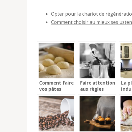
Opter pour le chariot de régénératio
Comment choisir au mieux ses ustensi
Comment faire
Faire attention
La p
vos pâtes
aux règles
indu
fraiches à la
sanitaires en
revo
maison?
cuisine de
dans
restaurant.