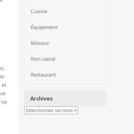
Cuisine
Équipement
Minceur
Non classé
ps,
Restaurant
ite
 et
que
Archives
trop
Archives