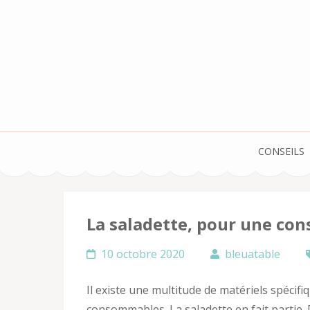
Aller
au
contenu
(Pressez
Entrée)
Bleu A Table
Bleu a table, pour des repas réussis
CONSEILS
La saladette, pour une con
10 octobre 2020
bleuatable
Il existe une multitude de matériels spécifi
consommables. La saladette en fait partie. D