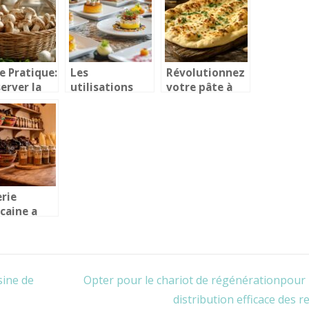
ent les
épices en
ster ?
France
e Pratique:
Les
Révolutionnez
erver la
utilisations
votre pâte à
cheur des
créatives de la
pizza : cheese
s en
crème liquide
naan facile et
ine –
stérilisée en
rapide pour un
odes et
cuisine
dîner exotique
ces de
erie
caine a
 : explorez
elices de
isine
caine et
sine de
Opter pour le chariot de régénérationpour
s saveurs
entiques
distribution efficace des r