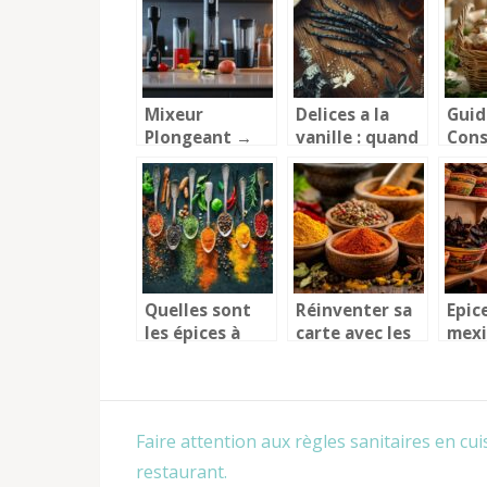
pour des
comm
recettes
degu
surprenantes
Mixeur
Delices a la
Guid
Plongeant →
vanille : quand
Cons
Comparatif :
l’arome
Frai
Test et Avis
tropical
Cepe
des Modèles
sublime nos
Cuis
Haut de
preparations
Meth
Gamme
Astu
Chef
Quelles sont
Réinventer sa
Epic
les épices à
carte avec les
mexi
avoir
épices :
Paris
absolument
comment les
les d
dans sa cuisine
restaurateurs
la cu
?
séduisent les
mexi
Navigation
Faire attention aux règles sanitaires en cui
clients grâce à
leur
de
des saveurs
auth
restaurant.