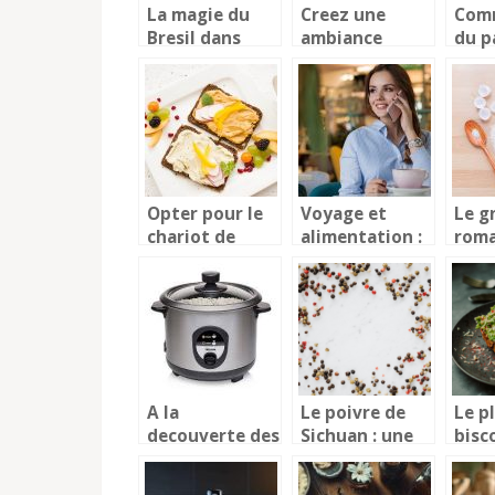
La magie du
Creez une
Comm
Bresil dans
ambiance
du p
votre tasse :
d’Halloween
avec
decouvrez les
avec des
mach
saveurs du
emporte-
?
cafe en grain
pieces
bresilien
thematiques
Opter pour le
Voyage et
Le g
chariot de
alimentation :
roma
régénérationpour
comment
spéc
une
s’adapter
culi
distribution
facilement ?
ital
efficace des
repas
A la
Le poivre de
Le pl
decouverte des
Sichuan : une
bisc
cuiseurs a riz
epice
crous
audacieuse
quan