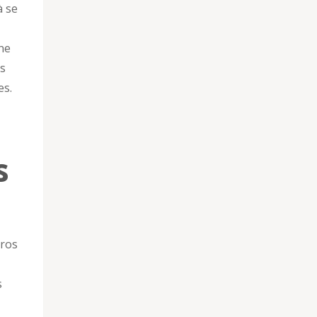
à se
ne
és
es.
s
uros
s